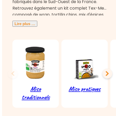
fabriqués dans le Sud-Ouest de la France.
Retrouvez également un kit complet Tex-Mex
composé de wrap, tortilla chips, mix d'épices
fajitas / guacamole, sauce fajitas et salsa DIP.
Lire plus …
Enfin, deux sauces indiennes korma et tikka
masala pour vous faire voyager à travers des
recettes authentiques et savoureuses.
Miso
Miso pratiques
traditionnels