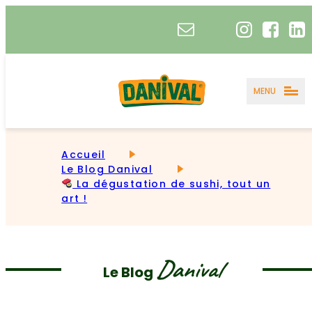
MENU
Accueil
Le Blog Danival
La dégustation de sushi, tout un
art !
Danival
Le Blog