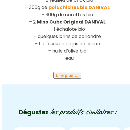
– 8 feuilles de brick bio
– 300g de
pois chiches bio DANIVAL
– 300g de carottes bio
– 2
Miso Cube Original DANIVAL
– 1 échalote bio
– quelques brins de coriandre
– 1 c. à soupe de jus de citron
– huile d’olive bio
– eau
Lire plus …
les produits similaires :
Dégustez