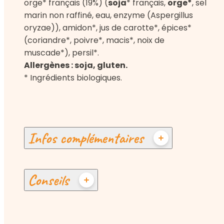
orge* français (19%) (
soja
* français,
orge*
, sel
marin non raffiné, eau, enzyme (Aspergillus
oryzae)), amidon*, jus de carotte*, épices*
(coriandre*, poivre*, macis*, noix de
muscade*), persil*.
Allergènes : soja, gluten.
* Ingrédients biologiques.
Infos complémentaires
Conseils