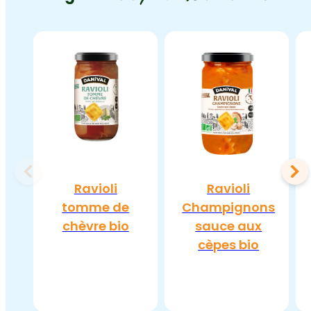
Ravioli
Ravioli
tomme de
Champignons
chèvre bio
sauce aux
cèpes bio