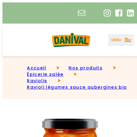
MENU
Accueil
Nos produits
Épicerie salée
Raviolis
Ravioli légumes sauce aubergines bio