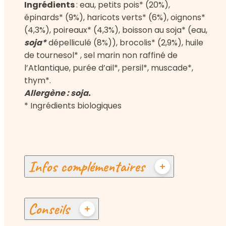
Ingrédients
: eau, petits pois* (20%),
épinards* (9%), haricots verts* (6%), oignons*
(4,3%), poireaux* (4,3%), boisson au soja* (eau,
soja*
dépelliculé (8%)), brocolis* (2,9%), huile
de tournesol* , sel marin non raffiné de
l’Atlantique, purée d’ail*, persil*, muscade*,
thym*.
Allergène : soja.
* Ingrédients biologiques
Infos complémentaires
Conseils