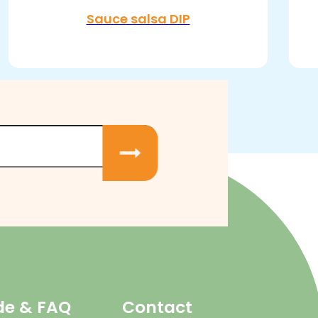
Sauce salsa DIP
de & FAQ
Contact