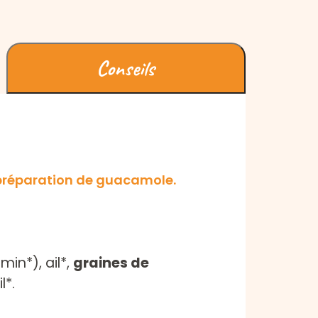
Conseils
 préparation de guacamole.
min*), ail*,
graines de
l*.