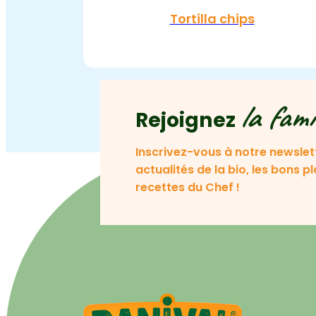
Tortilla chips
la fami
Rejoignez
Inscrivez-vous à notre newslet
actualités de la bio, les bons p
recettes du Chef !