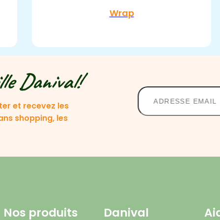
Wrap
lle Danival!
ter et recevez les
lans shopping, les
Nos produits
Danival
Ai