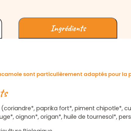
Ingrédients
acamole sont particulièrement adaptés pour la
ts
(coriandre*, paprika fort*, piment chipotle*, cu
ouge*, oignon*, origan*, huile de tournesol*, persi