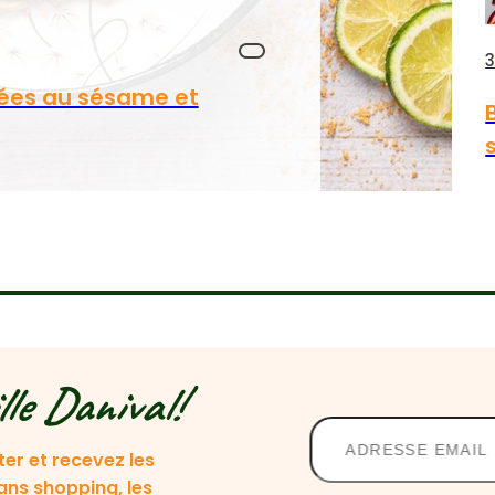
3
ées au sésame et
lle Danival!
ter et recevez les
lans shopping, les