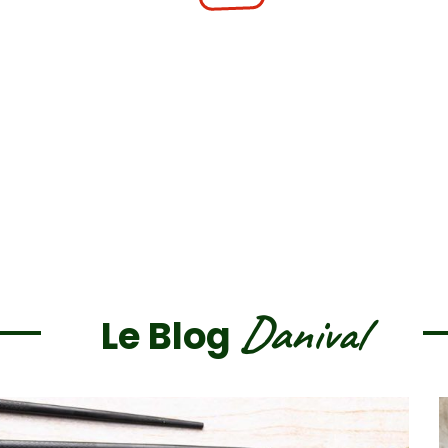
Danival
Le Blog