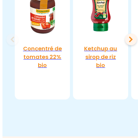
Concentré de
Ketchup au
tomates 22%
sirop de riz
bio
bio