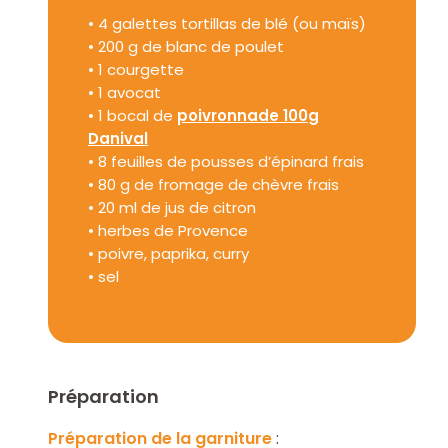
• 4 galettes tortillas de blé (ou maïs)
• 200 g de blanc de poulet
• 1 courgette
• 1 avocat
• 1 bocal de
poivronnade 100g
Danival
• 8 feuilles de pousses d’épinard frais
• 80 g de fromage de chèvre frais
• 20 ml de jus de citron
• herbes de Provence
• poivre, paprika, curry
• sel
Préparation
Préparation de la garniture
: