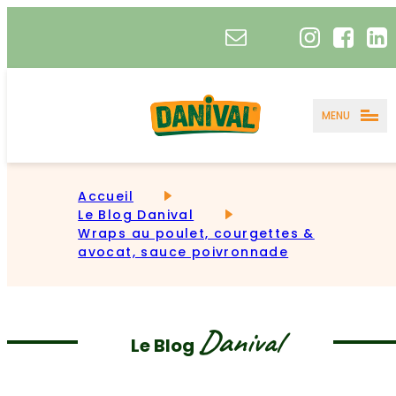
MENU
Accueil
Le Blog Danival
Wraps au poulet, courgettes &
avocat, sauce poivronnade
Danival
Le Blog